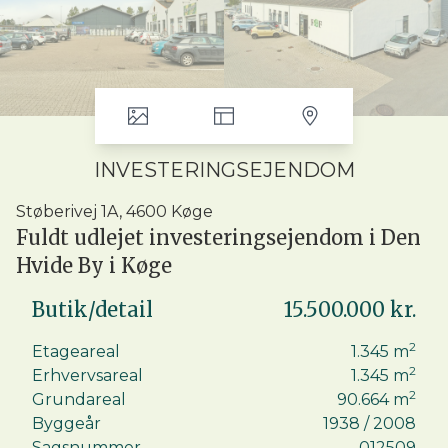
INVESTERINGSEJENDOM
Støberivej 1A, 4600 Køge
Fuldt udlejet investeringsejendom i Den
Hvide By i Køge
Butik/detail
15.500.000 kr.
I den nordlige ende af Køge Kommune, tæt på
motorvejstilkørsel og tæt på Køge Havn og
2
Etageareal
1.345
m
centrum, finder man ”Den Hvide By”.
2
Erhvervsareal
1.345
m
Området er den oprindelige ”Codan Gummi Fabrik”
2
Grundareal
90.664
m
og fordeler sig over et område på 285.000 m2. I dag
Byggeår
1938
/ 2008
fremstår de gamle hvidkalkede fabriksbygninger -
Sagsnummer
012509