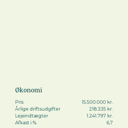
ombygget i 2008.
Ejendommen er løbende vedligeholdt og fremstår i
velholdt stand.
Lokalplan 1090 er gældende og bestemmer at
området må anvendes til kontor- og serviceerhverv,
grossist- og lagervirksomhed, mindre,
publikumsorienterede fremstillingsvirksomheder
samt butikker, der forhandler særlig
pladskrævende varegrupper.
Samtidig udbydes ejendommen Galoche Alle 10
nær ved til salg, og de to ejendomme kan
Økonomi
erhverves samlet - eventuelt ved selskabshandel.
Pris
15.500.000 kr.
Årlige driftsudgifter
218.335 kr.
Lejeindtægter
1.241.797 kr.
Afkast i %
6,7