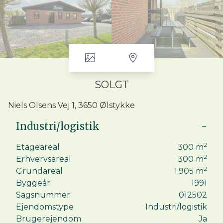
SOLGT
Niels Olsens Vej 1, 3650 Ølstykke
Industri/logistik
-
2
Etageareal
300
m
2
Erhvervsareal
300
m
2
Grundareal
1.905
m
Byggeår
1991
Sagsnummer
012502
Ejendomstype
Industri/logistik
Brugerejendom
Ja